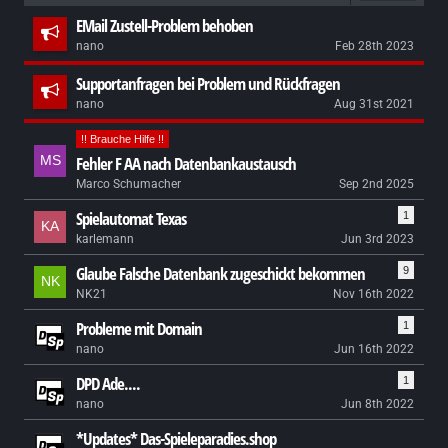
EMail Zustell-Problem behoben
nano
Feb 28th 2023
Supportanfragen bei Problem und Rückfragen
nano
Aug 31st 2021
!! Brauche Hilfe !!
Fehler F AA nach Datenbankaustausch
Marco Schumacher
Sep 2nd 2025
Spielautomat Texas
1
karlemann
Jun 3rd 2023
Glaube Falsche Datenbank zugeschickt bekommen
9
NK21
Nov 16th 2022
Probleme mit Domain
1
nano
Jun 16th 2022
DPD Ade....
1
nano
Jun 8th 2022
*Updates* Das-Spieleparadies.shop