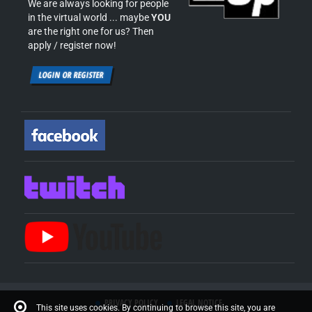
We are always looking for people
in the virtual world ... maybe
YOU
are the right one for us? Then
apply / register now!
LOGIN OR REGISTER
PRIVACY POLICY
LEGAL NOTICE
This site uses cookies. By continuing to browse this site, you are