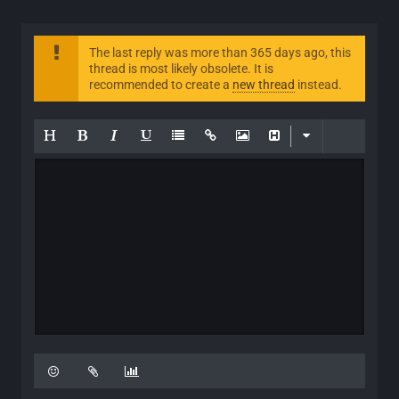
The last reply was more than 365 days ago, this
thread is most likely obsolete. It is
recommended to create a
new thread
instead.